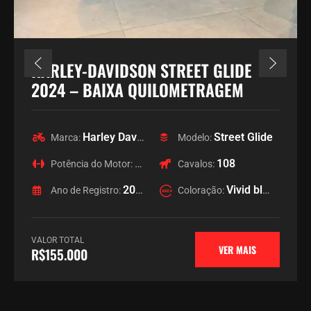
HARLEY-DAVIDSON STREET GLIDE
2024 – BAIXA QUILOMETRAGEM
Harley Davidson
Street Glide
Marca:
Modelo:
1923
108
Potência do Motor:
Cavalos:
2024
Vivid black
Ano de Registro:
Coloração:
VALOR TOTAL
VER MAIS
R$155.000