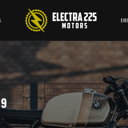
S
EVE
19